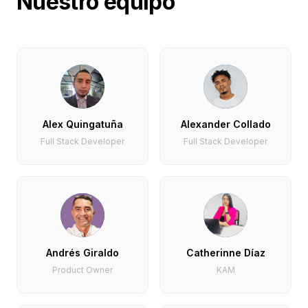
Nuestro equipo
Alex Quingatuña
Alexander Collado
Full Stack Developer
Full Stack Developer
Andrés Giraldo
Catherinne Díaz
Product Owner
KAM