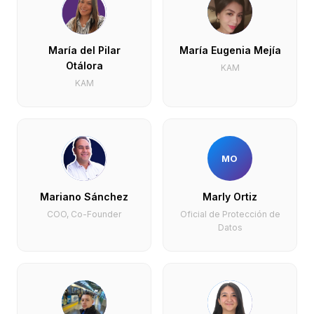
María del Pilar
María Eugenia Mejía
Otálora
KAM
KAM
MO
Mariano Sánchez
Marly Ortiz
COO, Co-Founder
Oficial de Protección de
Datos