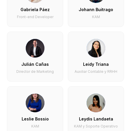
Gabriela Páez
Johann Buitrago
Front-end Developer
KAM
Julián Cañas
Leidy Triana
Director de Marketing
Auxiliar Contable y RRHH
Leslie Bossio
Leydis Landaeta
KAM
KAM y Soporte Operativo